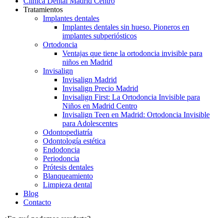
Clínica Dental Madrid Centro
Tratamientos
Implantes dentales
Implantes dentales sin hueso. Pioneros en
implantes subperiósticos
Ortodoncia
Ventajas que tiene la ortodoncia invisible para
niños en Madrid
Invisalign
Invisalign Madrid
Invisalign Precio Madrid
Invisalign First: La Ortodoncia Invisible para
Niños en Madrid Centro
Invisalign Teen en Madrid: Ortodoncia Invisible
para Adolescentes
Odontopediatría
Odontología estética
Endodoncia
Periodoncia
Prótesis dentales
Blanqueamiento
Limpieza dental
Blog
Contacto