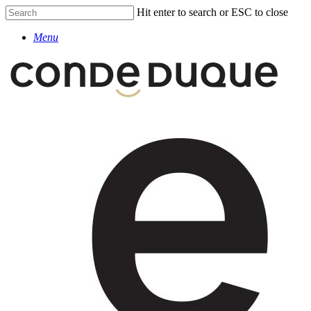
Skip
Hit enter to search or ESC to close
to
Close
main
Menu
Search
content