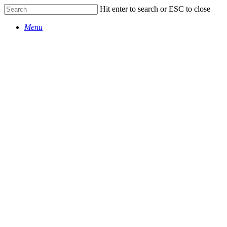
Skip
Hit enter to search or ESC to close
to
Close
main
Menu
Search
content