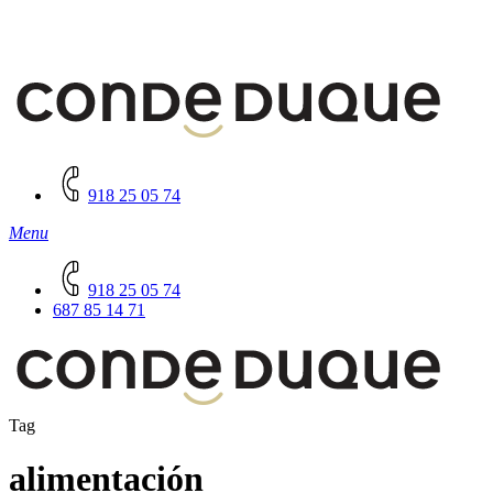
918 25 05 74
Menu
918 25 05 74
687 85 14 71
Tag
alimentación