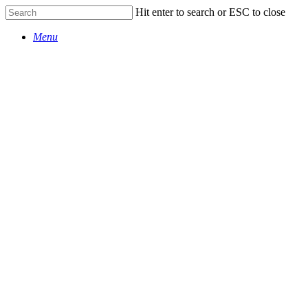
Skip
Hit enter to search or ESC to close
to
Close
main
Menu
Search
content