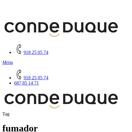
918 25 05 74
Menu
918 25 05 74
687 85 14 71
Tag
fumador