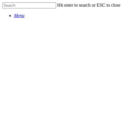
Skip
Hit enter to search or ESC to close
to
Close
main
Menu
Search
content