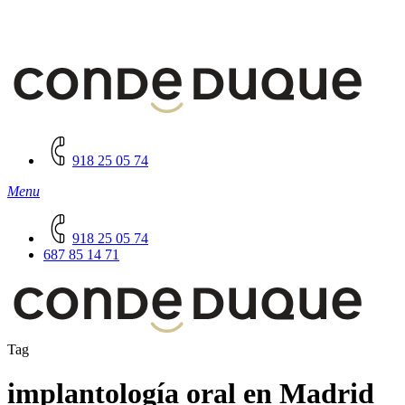
918 25 05 74
Menu
918 25 05 74
687 85 14 71
Tag
implantología oral en Madrid