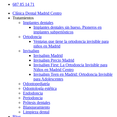
Close
687 85 14 71
Menu
Clínica Dental Madrid Centro
Tratamientos
Implantes dentales
Implantes dentales sin hueso. Pioneros en
implantes subperiósticos
Ortodoncia
Ventajas que tiene la ortodoncia invisible para
niños en Madrid
Invisalign
Invisalign Madrid
Invisalign Precio Madrid
Invisalign First: La Ortodoncia Invisible para
Niños en Madrid Centro
Invisalign Teen en Madrid: Ortodoncia Invisible
para Adolescentes
Odontopediatría
Odontología estética
Endodoncia
Periodoncia
Prótesis dentales
Blanqueamiento
Limpieza dental
Blog