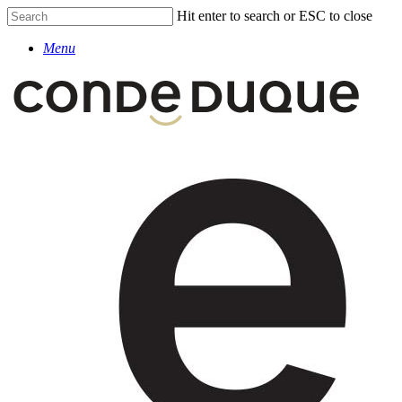
Skip
Hit enter to search or ESC to close
to
Close
main
Menu
Search
content