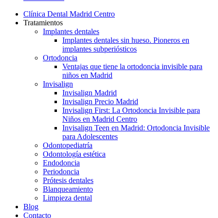
Menu
Clínica Dental Madrid Centro
Tratamientos
Implantes dentales
Implantes dentales sin hueso. Pioneros en
implantes subperiósticos
Ortodoncia
Ventajas que tiene la ortodoncia invisible para
niños en Madrid
Invisalign
Invisalign Madrid
Invisalign Precio Madrid
Invisalign First: La Ortodoncia Invisible para
Niños en Madrid Centro
Invisalign Teen en Madrid: Ortodoncia Invisible
para Adolescentes
Odontopediatría
Odontología estética
Endodoncia
Periodoncia
Prótesis dentales
Blanqueamiento
Limpieza dental
Blog
Contacto