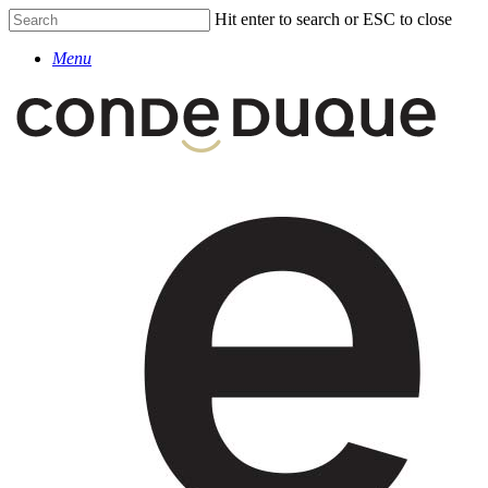
Skip
Hit enter to search or ESC to close
to
Close
main
Menu
Search
content