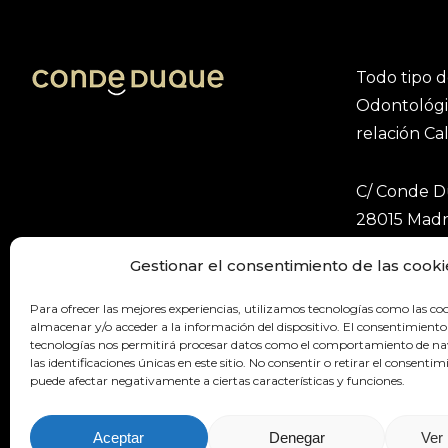
Todo tipo 
Odontológi
relación Ca
C/ Conde D
28015 Madr
España
Gestionar el consentimiento de las cooki
91-825-05-
Para ofrecer las mejores experiencias, utilizamos tecnologías como las co
almacenar y/o acceder a la información del dispositivo. El consentimiento
tecnologías nos permitirá procesar datos como el comportamiento de n
las identificaciones únicas en este sitio. No consentir o retirar el consentim
puede afectar negativamente a ciertas características y funciones.
Aceptar
Denegar
Ver 