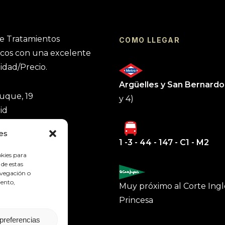
de Tratamientos
COMO LLEGAR
cos con una excelente
lidad/Precio.
Argüelles y San Bernardo
uque, 19
y 4)
id
es
1 -3 - 44 - 147 - C1 - M2
74
okies para
 de estas
avegación o
iento,
Muy próximo al Corte Ingl
Princesa
preferencias