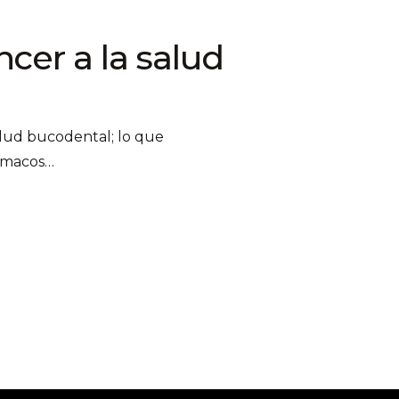
cer a la salud
salud bucodental; lo que
ármacos…