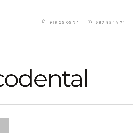
918 25 05 74
687 85 14 71
codental