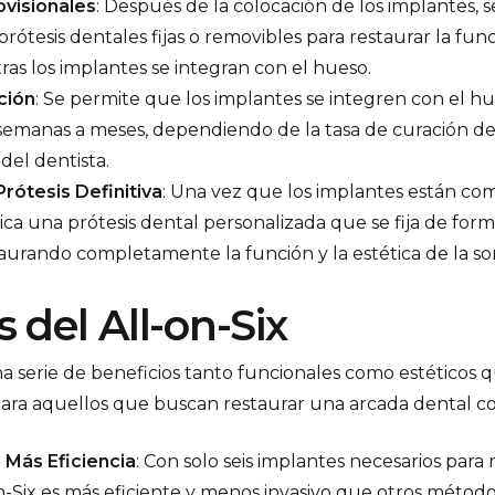
ovisionales
: Después de la colocación de los implantes,
rótesis dentales fijas o removibles para restaurar la func
tras los implantes se integran con el hueso.
ción
: Se permite que los implantes se integren con el 
semanas a meses, dependiendo de la tasa de curación del
el dentista.
Prótesis Definitiva
: Una vez que los implantes están c
rica una prótesis dental personalizada que se fija de f
taurando completamente la función y la estética de la son
 del All-on-Six
na serie de beneficios tanto funcionales como estéticos 
para aquellos que buscan restaurar una arcada dental c
 Más Eficiencia
: Con solo seis implantes necesarios para 
on-Six es más eficiente y menos invasivo que otros méto