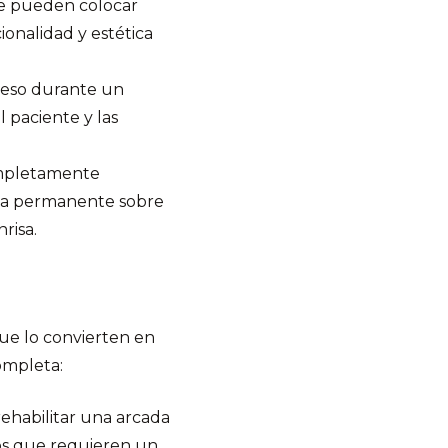
 se pueden colocar
ionalidad y estética
hueso durante un
 paciente y las
ompletamente
orma permanente sobre
risa.
que lo convierten en
ompleta:
rehabilitar una arcada
dos que requieren un