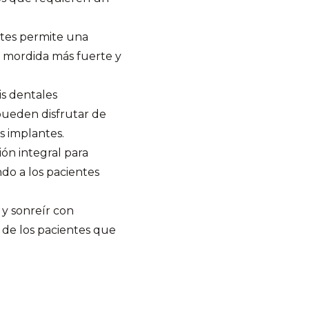
antes permite una
na mordida más fuerte y
is dentales
pueden disfrutar de
s implantes.
ión integral para
ndo a los pacientes
 y sonreír con
a de los pacientes que
?