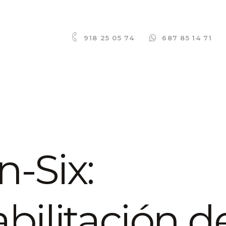
918 25 05 74
687 85 14 71
n-Six:
bilitación d