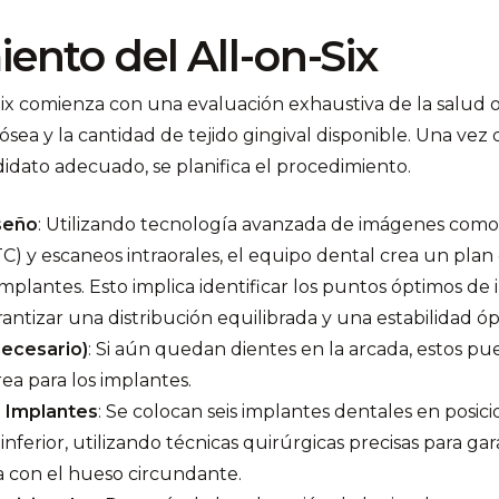
ento del All-on-Six
Six comienza con una evaluación exhaustiva de la salud o
 ósea y la cantidad de tejido gingival disponible. Una ve
didato adecuado, se planifica el procedimiento.
iseño
: Utilizando tecnología avanzada de imágenes como
) y escaneos intraorales, el equipo dental crea un plan 
implantes. Esto implica identificar los puntos óptimos de 
antizar una distribución equilibrada y una estabilidad óp
necesario)
: Si aún quedan dientes en la arcada, estos pu
rea para los implantes.
s Implantes
: Se colocan seis implantes dentales en posici
inferior, utilizando técnicas quirúrgicas precisas para ga
a con el hueso circundante.