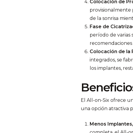
Colocación de Pr
provisionalmente p
de la sonrisa mien
Fase de Cicatriza
período de varias 
recomendaciones d
Colocación de la 
integrados, se fab
los implantes, res
Beneficios
El All-on-Six ofrece u
una opción atractiva 
Menos Implantes,
completa, el All-