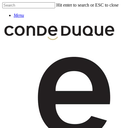
Skip
Hit enter to search or ESC to close
to
Close
main
Menu
Search
content