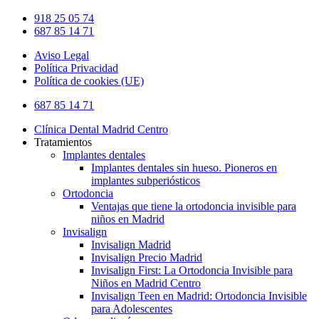
918 25 05 74
687 85 14 71
Aviso Legal
Política Privacidad
Política de cookies (UE)
Close
687 85 14 71
Menu
Clínica Dental Madrid Centro
Tratamientos
Implantes dentales
Implantes dentales sin hueso. Pioneros en
implantes subperiósticos
Ortodoncia
Ventajas que tiene la ortodoncia invisible para
niños en Madrid
Invisalign
Invisalign Madrid
Invisalign Precio Madrid
Invisalign First: La Ortodoncia Invisible para
Niños en Madrid Centro
Invisalign Teen en Madrid: Ortodoncia Invisible
para Adolescentes