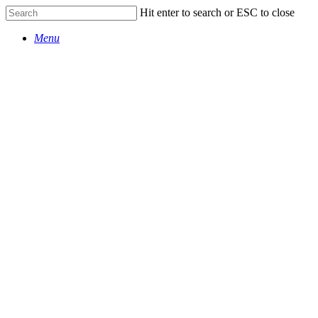
Skip
Hit enter to search or ESC to close
to
Close
main
Menu
Search
content