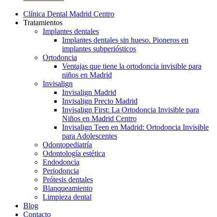
Menu
Clínica Dental Madrid Centro
Tratamientos
Implantes dentales
Implantes dentales sin hueso. Pioneros en
implantes subperiósticos
Ortodoncia
Ventajas que tiene la ortodoncia invisible para
niños en Madrid
Invisalign
Invisalign Madrid
Invisalign Precio Madrid
Invisalign First: La Ortodoncia Invisible para
Niños en Madrid Centro
Invisalign Teen en Madrid: Ortodoncia Invisible
para Adolescentes
Odontopediatría
Odontología estética
Endodoncia
Periodoncia
Prótesis dentales
Blanqueamiento
Limpieza dental
Blog
Contacto