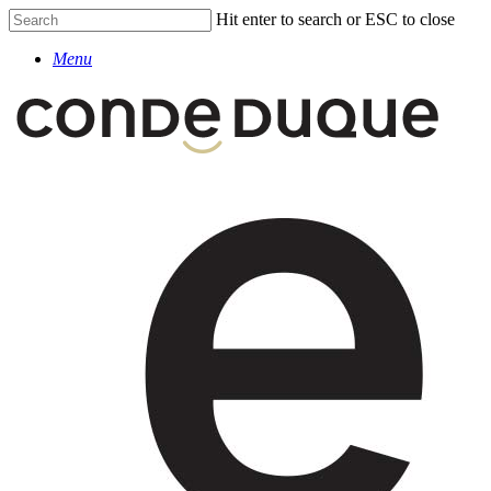
Skip
Hit enter to search or ESC to close
to
Close
main
Menu
Search
content