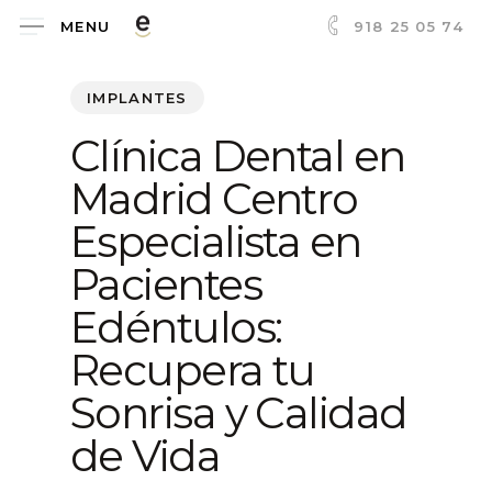
Skip
918 25 05 74
MENU
to
main
IMPLANTES
content
Clínica Dental en
Madrid Centro
Especialista en
Pacientes
Edéntulos:
Recupera tu
Sonrisa y Calidad
de Vida