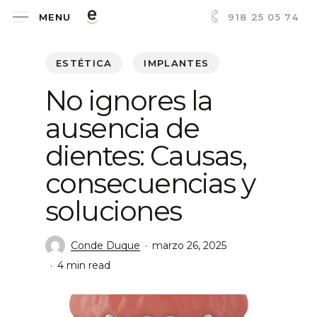
Skip
918 25 05 74
MENU
to
main
ESTÉTICA
IMPLANTES
content
No ignores la
ausencia de
dientes: Causas,
consecuencias y
soluciones
Conde Duque
marzo 26, 2025
4 min read