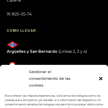
España
91-825-05-74
COMO LLEGAR
Argüelles y San Bernardo
(Líneas 2, 3 y 4)
Gestionar el
1 -3 - 44 - 147 - C1 - M2
consentimiento de las
cookies
Muy próximo al Corte Inglés de Princesa
Para ofrecer las mejores experiencias, utilizamos tecnologías como las
cookies para almacenar y/o acceder a la información del dispositivo. El
consentimiento de estas tecnologías nos permitirá procesar datos como