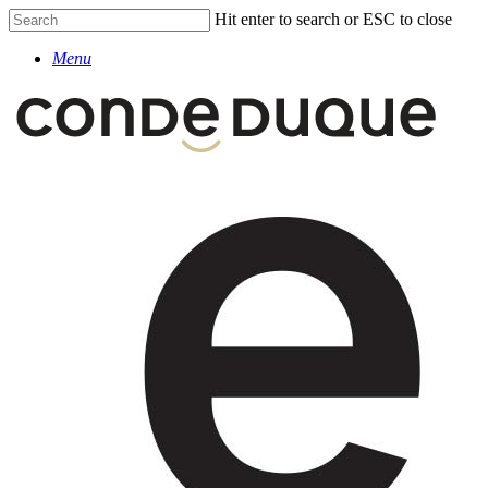
Skip
Hit enter to search or ESC to close
to
Close
main
Menu
Search
content