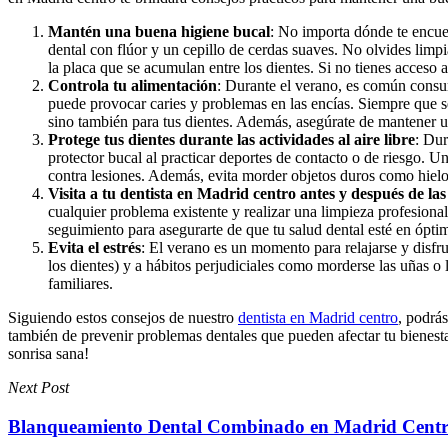
Mantén una buena higiene bucal
: No importa dónde te encue
dental con flúor y un cepillo de cerdas suaves. No olvides limpia
la placa que se acumulan entre los dientes. Si no tienes acceso a
Controla tu alimentación
: Durante el verano, es común consu
puede provocar caries y problemas en las encías. Siempre que se
sino también para tus dientes. Además, asegúrate de mantener u
Protege tus dientes durante las actividades al aire libre
: Dur
protector bucal al practicar deportes de contacto o de riesgo. U
contra lesiones. Además, evita morder objetos duros como hielo o
Visita a tu dentista en Madrid centro antes y después de la
cualquier problema existente y realizar una limpieza profesiona
seguimiento para asegurarte de que tu salud dental esté en ópti
Evita el estrés
: El verano es un momento para relajarse y disfru
los dientes) y a hábitos perjudiciales como morderse las uñas o l
familiares.
Siguiendo estos consejos de nuestro
dentista en Madrid centro
, podrá
también de prevenir problemas dentales que pueden afectar tu bienesta
sonrisa sana!
Next Post
Blanqueamiento Dental Combinado en Madrid Cent