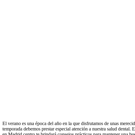
El verano es una época del año en la que disfrutamos de unas merecida
temporada debemos prestar especial atención a nuestra salud dental. El c
en Madrid centro te brindará consejos prácticos para mantener una bue