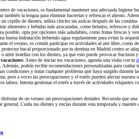
ntres de vacaciones, es fundamental mantener una adecuada higiene bucal
r también la lengua para eliminar bacterias y refrescar el aliento. Ademá
 un cepillo de dientes, utiliza chicles sin azúcar después de las comidas 
mir alimentos y bebidas más azucaradas, como helados, refrescos y dulc
a posible, opta por opciones más saludables, como frutas frescas y verd
na buena hidratación bebiendo agua regularmente para evitar la sequed
ante el verano, es común participar en actividades al aire libre, como de
n protector bucal proporcionado por tu dentista en Madrid centro se ada
 abrir botellas con los dientes, ya que esto puede provocar fracturas y
s vacaciones
: Antes de iniciar tus vacaciones, agenda una visita con tu
d
l. Además, podrás recibir recomendaciones personalizadas para cuidar tu
mas condiciones y tratar cualquier problema que haya surgido durante la
tar, pero a veces las preocupaciones y el estrés pueden afectar nuestra s
os labios. Intenta gestionar el estrés a través de actividades relajantes
s disfrutar de un verano sin preocupaciones dentales. Recuerda que una b
r general. Cuida tus dientes y encías durante esta temporada y mantén 
ro