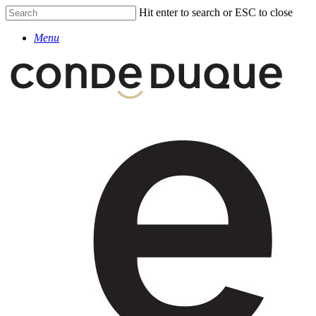
Skip
Hit enter to search or ESC to close
to
Close
main
Menu
Search
content