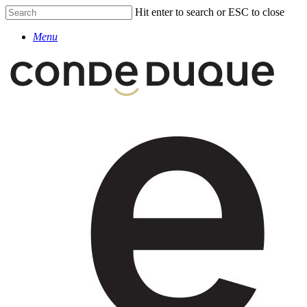
Skip
Hit enter to search or ESC to close
to
Close
main
Menu
Search
content