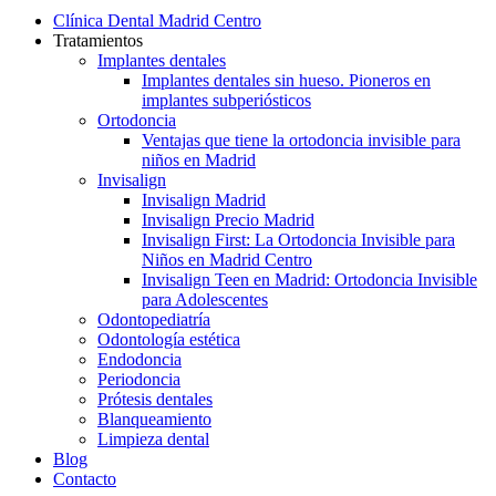
Menu
Clínica Dental Madrid Centro
Tratamientos
Implantes dentales
Implantes dentales sin hueso. Pioneros en
implantes subperiósticos
Ortodoncia
Ventajas que tiene la ortodoncia invisible para
niños en Madrid
Invisalign
Invisalign Madrid
Invisalign Precio Madrid
Invisalign First: La Ortodoncia Invisible para
Niños en Madrid Centro
Invisalign Teen en Madrid: Ortodoncia Invisible
para Adolescentes
Odontopediatría
Odontología estética
Endodoncia
Periodoncia
Prótesis dentales
Blanqueamiento
Limpieza dental
Blog
Contacto